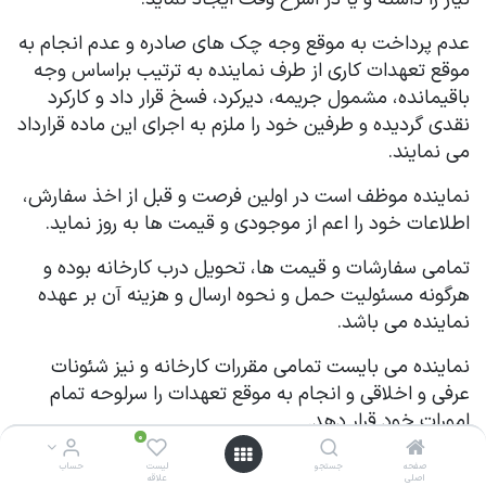
عدم پرداخت به موقع وجه چک های صادره و عدم انجام به
موقع تعهدات کاری از طرف نماینده به ترتیب براساس وجه
باقیمانده، مشمول جریمه، دیرکرد، فسخ قرار داد و کارکرد
نقدی گردیده و طرفین خود را ملزم به اجرای این ماده قرارداد
می نمایند.
نماینده موظف است در اولین فرصت و قبل از اخذ سفارش،
اطلاعات خود را اعم از موجودی و قیمت ها به روز نماید.
تمامی سفارشات و قیمت ها، تحویل درب کارخانه بوده و
هرگونه مسئولیت حمل و نحوه ارسال و هزینه آن بر عهده
نماینده می باشد.
نماینده می بایست تمامی مقررات کارخانه و نیز شئونات
عرفی و اخلاقی و انجام به موقع تعهدات را سرلوحه تمام
امورات خود قرار دهد.
0
0
نماینده می بایست پس از عقد قرارداد با مشتری بلافاصله
صفحه
صفحه
جستجو
جستجو
لیست
لیست
حساب
حساب
اصلی
اصلی
علاقه‌
علاقه‌