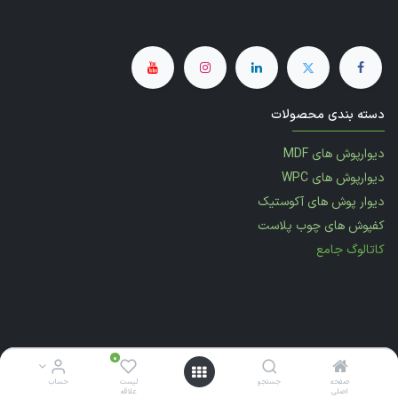
دسته بندی محصولات
دیوارپوش های MDF
دیوارپوش های WPC
دیوار پوش های آکوستیک
کفپوش های چوب پلاست
کاتالوگ جامع
0
0
نماد الکترونیکی:
صفحه
صفحه
جستجو
جستجو
لیست
لیست
حساب
حساب
اصلی
اصلی
علاقه‌
علاقه‌